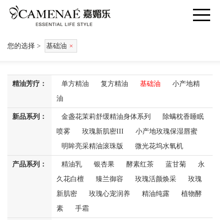
您的选择 >
基础油
×
精油芳疗：
单方精油
复方精油
基础油
小产地精
油
新品系列：
金盏花茉莉舒缓精油身体系列
除螨枕香睡眠
喷雾
玫瑰新肌密III
小产地玫瑰保湿唇蜜
明眸亮采精油滚珠版
微光花坞水氧机
产品系列：
精油乳
银杏果
酵素红茶
蓝甘菊
永
久花白檀
臻兰御容
玫瑰活颜焕采
玫瑰
新肌密
玫瑰心宠润养
精油纯露
植物酵
素
手霜